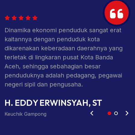
Dinamika ekonomi penduduk sangat erat
D
kaitannya dengan penduduk kota
k
dikarenakan keberadaan daerahnya yang
d
terletak di lingkaran pusat Kota Banda
t
Aceh, sehingga sebahagian besar
A
penduduknya adalah pedagang, pegawai
p
negeri sipil dan pengusaha.
n
Sekdes
Sekretaris Gampong
K