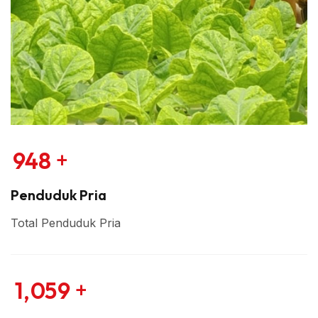
+
9
4
8
Penduduk Pria
Total Penduduk Pria
+
1
0
5
9
,