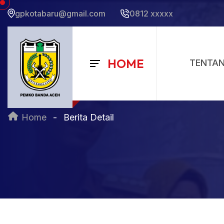
gpkotabaru@gmail.com
0812 xxxxx
HOME
TENTA
Berita Detail
Home
Berita Detail